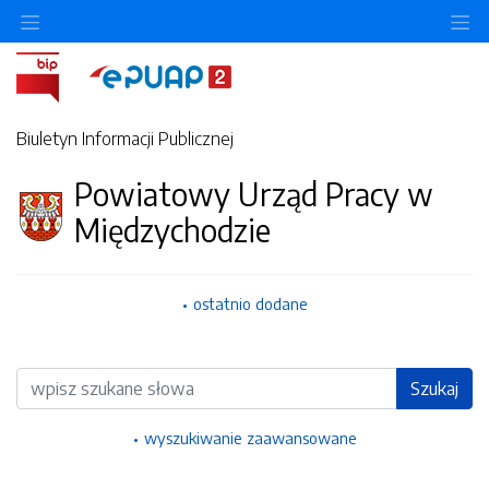
Ukryj/pokaż menu przedmiotowe
Uk
Biuletyn Informacji Publicznej
Powiatowy Urząd Pracy w
Międzychodzie
ostatnio dodane
Wyszukiwarka
Szukaj
wyszukiwanie zaawansowane